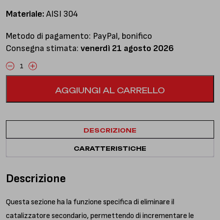
Materiale:
AISI 304
Metodo di pagamento: PayPal, bonifico
Consegna stimata:
venerdì 21 agosto 2026
Sezione
elimina
AGGIUNGI AL CARRELLO
catalizzatori
con
silenziatori
quantità
DESCRIZIONE
CARATTERISTICHE
Descrizione
Questa sezione ha la funzione specifica di eliminare il
catalizzatore secondario, permettendo di incrementare le