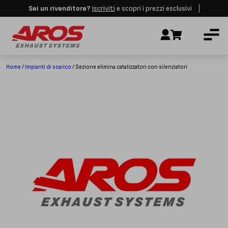
Sei un rivenditore?
Iscriviti
e scopri i prezzi esclusivi
Aros rimarrà chiusa per le festività dall'8 al 23 Agosto. I nuovi ordini
AZIENDA
verranno evasi a partire dalla riapertura.
Ignora
IMPIANTI DI SCARICO
RICAMBI
Home
/
Impianti di scarico
/ Sezione elimina catalizzatori con silenziatori
CERTIFICAZIONI
LAVORA CON NOI
CONTATTI
CUSTOMER SERVICE
T
+39 348 4420254
Lunedì – Venerdì
8.00 – 18.00
INDIRIZZO