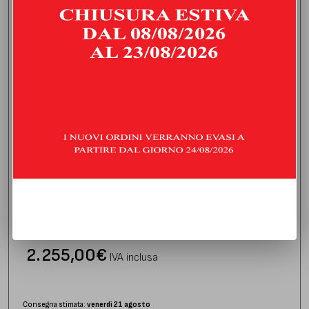
CENTRALE LIBERO E FINALE SILENZIATO
NISSAN GT-R | 2021 | TYPE R35
2.255,00
€
IVA inclusa
Consegna stimata:
venerdì 21 agosto