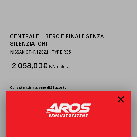
CENTRALE LIBERO E FINALE SENZA
SILENZIATORI
NISSAN GT-R | 2021 | TYPE R35
2.058,00
€
IVA inclusa
Consegna stimata:
venerdì 21 agosto
AGGIUNGI AL CARRELLO