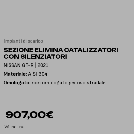
Via Gioacchino Rossini, 18
25050 Pian Camuno BS, Italia
Impianti di scarico
SEZIONE ELIMINA CATALIZZATORI
CON SILENZIATORI
NISSAN GT-R | 2021
Materiale:
AISI 304
Omologato:
non omologato per uso stradale
907,00
€
IVA inclusa