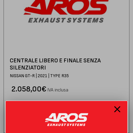
CENTRALE LIBERO E FINALE SENZA
SILENZIATORI
NISSAN GT-R | 2021 | TYPE R35
2.058,00
€
IVA inclusa
Consegna stimata:
venerdì 21 agosto
AGGIUNGI AL CARRELLO