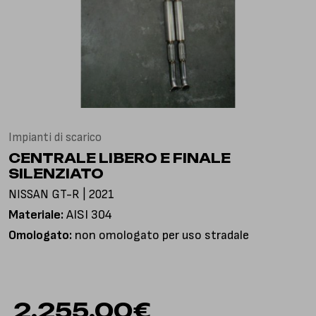
Via Gioacchino Rossini, 18
25050 Pian Camuno BS, Italia
Impianti di scarico
CENTRALE LIBERO E FINALE
SILENZIATO
NISSAN GT-R | 2021
Materiale:
AISI 304
Omologato:
non omologato per uso stradale
2.255,00
€