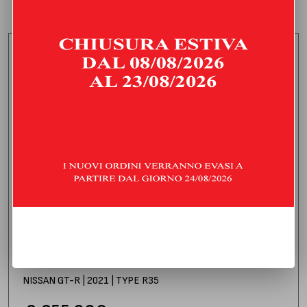
CENTRALE LIBERO E FINALE SILENZIATO
NISSAN GT-R | 2021 | TYPE R35