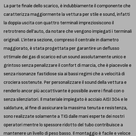
La parte finale dello scarico, è indubbiamente il componente che
caratterizza maggiormente la vettura per stile e sound, infatti
la doppia uscita con quattro terminali impreziosiscono il
retrotreno dell’auto, da notare che vengono impiegati i terminali
originali. L’intera sezione, compreso il centrale in diametro
maggiorato, è stata progettata per garantire un deflusso
ottimale dei gas di scarico ed un sound assolutamente unico e
grintoso senza penalizzare il confort di marcia, che è piacevole e
senza risonanze fastidiose sia ai bassi regimi che a velocità di
crociera sostenute. Per personalizzare il sound della vettura e
renderlo ancor più accattivante è possibile avere i finali con o
senza silenziatori. Il materiale impiegato è acciaio AISI 304 e le
saldature, al fine di assicurare la massima tenuta e resistenza,
sono realizzate solamente a TIG dalle mani esperte dei nostri
operatori mentre lo spessore ridotto del tubo contribuisce a
mantenere un livello di peso basso. Il montaggio è facile e veloce