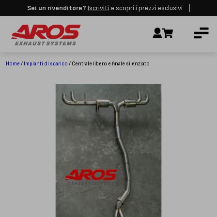
Sei un rivenditore?
Iscriviti
e scopri i prezzi esclusivi
Aros rimarrà chiusa per le festività dall'8 al 23 Agosto. I nuovi ordini
AZIENDA
verranno evasi a partire dalla riapertura.
Ignora
IMPIANTI DI SCARICO
RICAMBI
Home
/
Impianti di scarico
/ Centrale libero e finale silenziato
CERTIFICAZIONI
LAVORA CON NOI
CONTATTI
CUSTOMER SERVICE
T
+39 348 4420254
Lunedì – Venerdì
8.00 – 18.00
INDIRIZZO