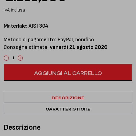
IVA inclusa
Materiale:
AISI 304
Metodo di pagamento: PayPal, bonifico
Consegna stimata:
venerdì 21 agosto 2026
Centrale
libero
AGGIUNGI AL CARRELLO
e
finale
silenziato
quantità
DESCRIZIONE
CARATTERISTICHE
Descrizione