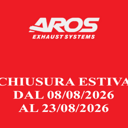
antire un deflusso ottimale dei gas di scarico, un confort di marcia g
PRODOTTI CORRELATI
WNPIPE SENZA
SEZIONE ELIMINA OP