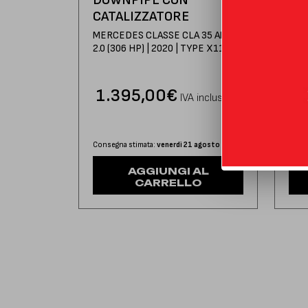
CATALIZZATORE
CA
MERCEDES CLASSE CLA 35 AMG
MER
2.0 (306 HP) | 2020 | TYPE X118
2.0 
1.395,00
€
1.
IVA inclusa
Consegna stimata:
venerdì 21 agosto
Conse
AGGIUNGI AL
CARRELLO