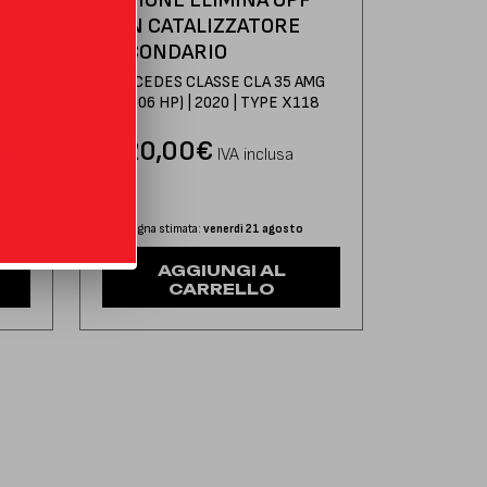
CON CATALIZZATORE
MG
SECONDARIO
18
MERCEDES CLASSE CLA 35 AMG
2.0 (306 HP) | 2020 | TYPE X118
620,00
€
IVA inclusa
Consegna stimata:
venerdì 21 agosto
AGGIUNGI AL
CARRELLO