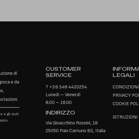
CUSTOMER
INFORMA
uzione di
SERVICE
LEGALI
epoca e da
T
+39 348 4420254
CONDIZIONI
e,
Lunedì – Venerdì
PRIVACY PO
estazioni.
8.00 – 18.00
COOKIE POL
INDIRIZZO
o e gli aiuti
ISTRUZIONI
istro
Via Gioacchino Rossini, 18
25050 Pian Camuno BS, Italia