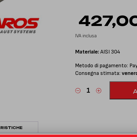
427,0
IVA inclusa
Materiale:
AISI 304
Metodo di pagamento: PayP
Consegna stimata:
vener
Sezione
elimina
OPF
quantità
RISTICHE