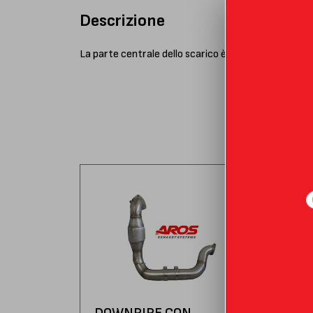
Descrizione
La parte centrale dello scarico è progettata per gar
DOWNPIPE CON
DO