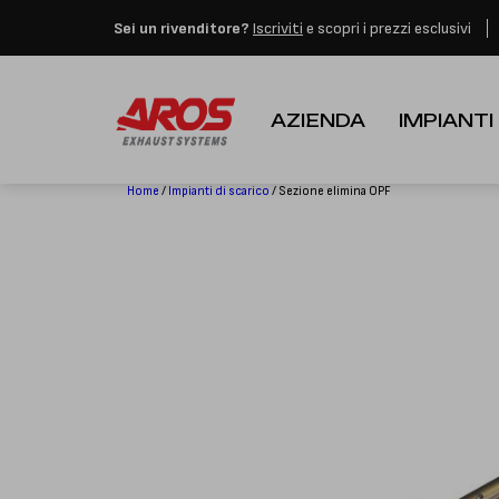
Aros rimarrà chiusa per 
Sei un rivenditore?
Iscriviti
e scopri i prezzi esclusivi
AZIENDA
IMPIANTI
Home
/
Impianti di scarico
/ Sezione elimina OPF