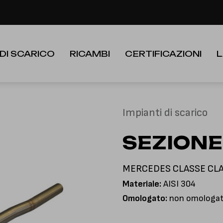
le festività dall'8 al 23 Agosto. I nuovi ordini verranno evasi a partire
 DI SCARICO
RICAMBI
CERTIFICAZIONI
L
Impianti di scarico
SEZIONE
MERCEDES CLASSE CLA 3
Materiale:
AISI 304
Omologato:
non omologato