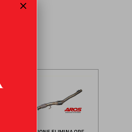
radevole e l’
F
SEZIONE ELIMINA OPF