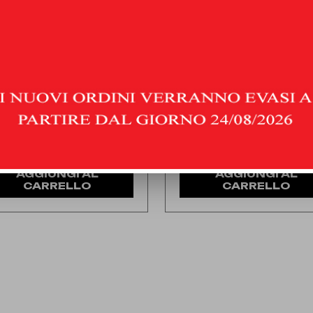
TALIZZATORE
MERCEDES CLASSE CLA 35 A
2.0 (306 HP) | 2020 | TYPE X1
CEDES CLASSE CLA 35 AMG
(306 HP) | 2020 | TYPE X118
040,00
€
427,00
€
IVA inclusa
IVA inclusa
gna stimata:
venerdì 21 agosto
Consegna stimata:
venerdì 21 agosto
AGGIUNGI AL
AGGIUNGI AL
CARRELLO
CARRELLO