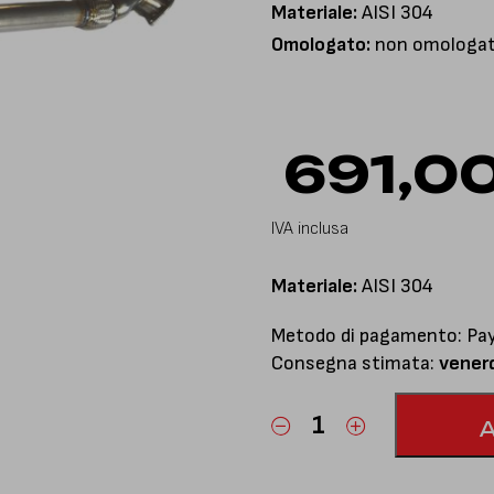
Materiale:
AISI 304
Omologato:
non omologato
691,0
IVA inclusa
Materiale:
AISI 304
Metodo di pagamento: PayP
Consegna stimata:
vener
Sezione
elimina
catalizzatori