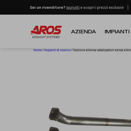
Aros rimarrà chiusa per 
Sei un rivenditore?
Iscriviti
e scopri i prezzi esclusivi
AZIENDA
IMPIANTI
Home
/
Impianti di scarico
/ Sezione elimina catalizzatori senza sile