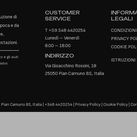
CUSTOMER
INFORMA
uzione di
SERVICE
LEGALI
epoca e da
T
+39 348 4420254
CONDIZIONI
e,
Lunedì – Venerdì
PRIVACY PO
estazioni.
8.00 – 18.00
COOKIE POL
INDIRIZZO
o e gli aiuti
ISTRUZIONI
istro
Via Gioacchino Rossini, 18
25050 Pian Camuno BS, Italia
 Pian Camuno BS, Italia |
+
348 4420254
|
Privacy Policy
|
Cookie Policy
|
Con