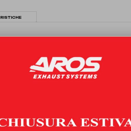
senza
silenziatore
quantità
RISTICHE
 il catalizzatore secondario, permettendo di incrementare le prestazion
silenziatori, in modo tale da poter gestire a piacimento il sound della
a e resistenza, sono realizzate solamente a TIG dalle mani esperte dei
sso. Le flange sono prodotte tramite macchinari a controllo numerico/t
è di tipo plug&play, semplice e veloce da installare ed è dotato di sta
ario modificare il sistema di gestione elettronica essendo le sonde a
ione e produzione sono operazioni svolte esclusivamente all’interno de
gianale italiana.