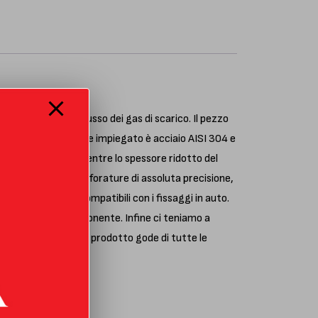
i generali di deflusso dei gas di scarico. Il pezzo
 vettura. Il materiale impiegato è acciaio AISI 304 e
 nostri operatori mentre lo spessore ridotto del
aglio a laser, con forature di assoluta precisione,
ffe di supporto compatibili con i fissaggi in auto.
 monte di tale componente. Infine ci teniamo a
lla nostra sede e il prodotto gode di tutte le