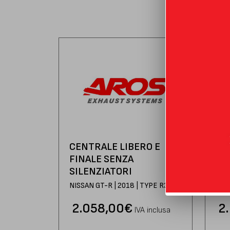
CENTRALE LIBERO E
CE
FINALE SENZA
FI
SILENZIATORI
NISS
NISSAN GT-R | 2018 | TYPE R35
2.058,00
€
2.
IVA inclusa