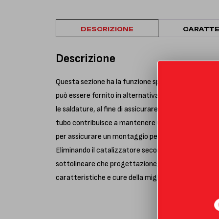
DESCRIZIONE
CARATTE
Descrizione
Questa sezione ha la funzione specifica di eliminare
può essere fornito in alternativa con oppure senza i 
le saldature, al fine di assicurare la massima tenut
tubo contribuisce a mantenere un livello di peso ba
per assicurare un montaggio perfetto. Il componente 
Eliminando il catalizzatore secondario non è necess
sottolineare che progettazione, sviluppo, realizzaz
caratteristiche e cure della migliore tradizione arti