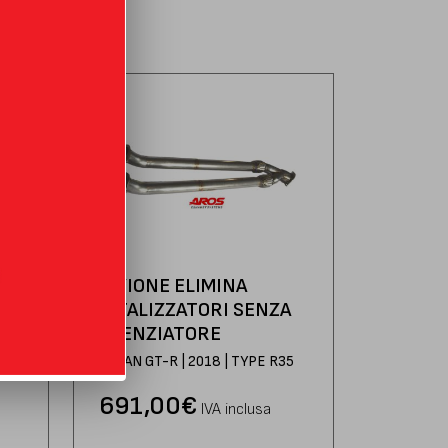
SEZIONE ELIMINA
CATALIZZATORI SENZA
SILENZIATORE
35
NISSAN GT-R | 2018 | TYPE R35
691,00
€
IVA inclusa