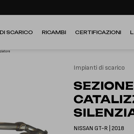
le festività dall'8 al 23 Agosto. I nuovi ordini verranno evasi a partire
 DI SCARICO
RICAMBI
CERTIFICAZIONI
L
nziatore
Impianti di scarico
SEZIONE
CATALIZ
SILENZI
NISSAN GT-R | 2018