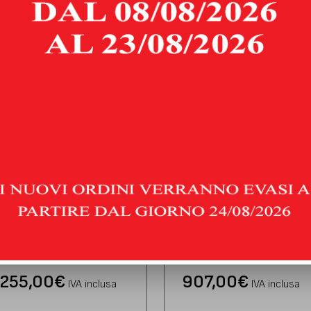
PRODOTTI CORRELATI
NTRALE LIBERO E
SEZIONE ELIMINA
NALE SILENZIATO
CATALIZZATORI CON
SILENZIATORI
AN GT-R | 2018 | TYPE R35
NISSAN GT-R | 2018 | TYPE R
255,00
€
907,00
€
IVA inclusa
IVA inclusa