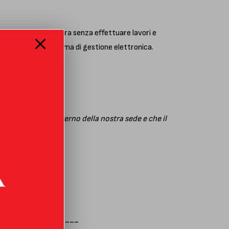
ià presenti in vettura senza effettuare lavori e
 la modifica del sistema di gestione elettronica.
usivamente all’interno della nostra sede e che il
norme di spedizione
.
__________________