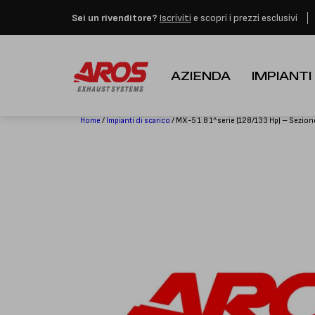
Aros rimarrà chiusa per 
Sei un rivenditore?
Iscriviti
e scopri i prezzi esclusivi
AZIENDA
IMPIANTI
Home
/
Impianti di scarico
/ MX-5 1.8 1^serie (128/133 Hp) – Sezione