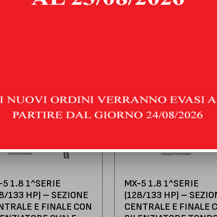
am
per restare sempre aggiornato sui nostri prodotti!
PRODOTTI CORRELATI
-5 1.8 1^SERIE
MX-5 1.8 1^SERIE
28/133 HP) – SEZIONE
(128/133 HP) – SEZIO
NTRALE E FINALE CON
CENTRALE E FINALE 