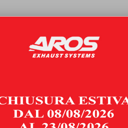
zzatore sulla tua Mazda MX-5 ti basterà sfruttare tutti gli attacchi g
nda e delle staffe necessarie. Al termine dell’installazione si consiglia
e, sviluppo, realizzazione e produzione sono operazioni svolte escl
lla migliore tradizione artigianale italiana.
atti
e chiamaci o scrivici via whatsapp.
ni articolo Aros Marmitte ha una garanzia di recesso di 14 giorni.
Consulta le 
_________________________________________________