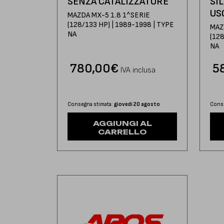
SENZA CATALIZZATORE
SI
US
MAZDA MX-5 1.8 1^SERIE
(128/133 HP) | 1989-1998 | TYPE
MAZ
NA
(128
NA
780,00
€
5
IVA inclusa
Consegna stimata:
giovedì 20 agosto
Conse
AGGIUNGI AL
CARRELLO