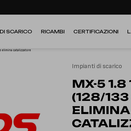
le festività dall'8 al 23 Agosto. I nuovi ordini verranno evasi a partire
 DI SCARICO
RICAMBI
CERTIFICAZIONI
L
 elimina catalizzatore
Impianti di scarico
MX-5 1.8
(128/133
ELIMINA
CATALI