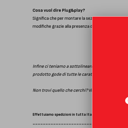
Cosa vuol dire Plug&play?
Significa che per montare la sezione elimina catali
modifiche grazie alla presenza di tutti gli innesti so
Infine ci teniamo a sottolineare che progettazion
prodotto gode di tutte le caratteristiche e cure de
Non trovi quello che cerchi?
Visita la sezione
cont
Effettuiamo spedizioni in tutta Italia in tempi brevi. Og
_____________________________________