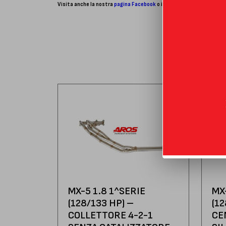
Visita anche la nostra
pagina Facebook
o il nostro
account Instagr
MX-5 1.8 1^SERIE
MX
(128/133 HP) –
(1
COLLETTORE 4-2-1
CE