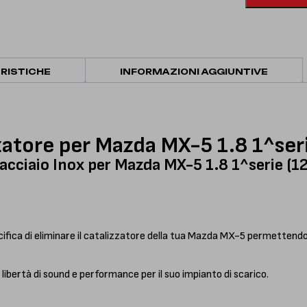
5
1.8
1^serie
(128/133
Hp)
RISTICHE
INFORMAZIONI AGGIUNTIVE
-
Sezione
elimina
catalizzatore
quantità
zatore per Mazda MX-5 1.8 1^ser
n acciaio Inox per Mazda MX-5 1.8 1^serie (
cifica di eliminare il catalizzatore della tua Mazda MX-5 permettendo 
ibertà di sound e performance per il suo impianto di scarico.