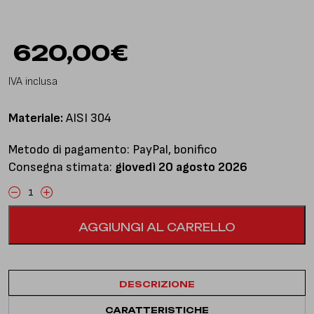
620,00
€
IVA inclusa
Materiale:
AISI 304
Metodo di pagamento: PayPal, bonifico
Consegna stimata:
giovedì 20 agosto 2026
Frontpipe
(tubo
AGGIUNGI AL CARRELLO
elimina
catalizzatore
secondario)
con
DESCRIZIONE
doppio
silenziatore
CARATTERISTICHE