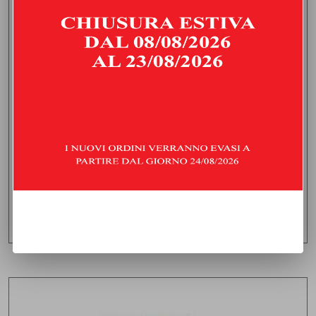
COLLETTORE 4-2-1 CON CATALIZZATORE
TOYOTA GT86 2.0 (200 HP) | 2021 | TYPE ZN - GC/GF
1.600,00
€
IVA inclusa
Consegna stimata:
giovedì 20 agosto
AGGIUNGI AL CARRELLO