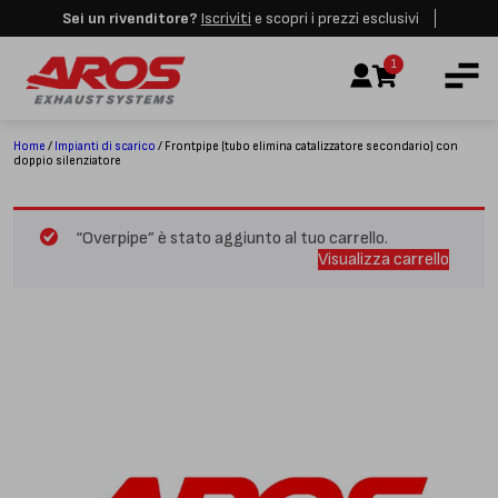
Sei un rivenditore?
Iscriviti
e scopri i prezzi esclusivi
Aros rimarrà chiusa per le festività dall'8 al 23 Agosto. I nuovi ordini
AZIENDA
verranno evasi a partire dalla riapertura.
Ignora
1
IMPIANTI DI SCARICO
RICAMBI
Home
/
Impianti di scarico
/ Frontpipe (tubo elimina catalizzatore secondario) con
doppio silenziatore
CERTIFICAZIONI
LAVORA CON NOI
“Overpipe” è stato aggiunto al tuo carrello.
Visualizza carrello
CONTATTI
CUSTOMER SERVICE
T
+39 348 4420254
Lunedì – Venerdì
8.00 – 18.00
INDIRIZZO