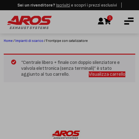
Sei un rivenditore?
Iscriviti
e scopri i prezzi esclusivi
Aros rimarrà chiusa per le festività dall'8 al 23 Agosto. I nuovi ordini
AZIENDA
verranno evasi a partire dalla riapertura.
Ignora
1
IMPIANTI DI SCARICO
RICAMBI
Home
/
Impianti di scarico
/ Frontpipe con catalizzatore
CERTIFICAZIONI
LAVORA CON NOI
“Centrale libero + finale con doppio silenziatore e
valvola elettronica (senza terminali)” è stato
CONTATTI
aggiunto al tuo carrello.
Visualizza carrello
CUSTOMER SERVICE
T
+39 348 4420254
Lunedì – Venerdì
8.00 – 18.00
INDIRIZZO