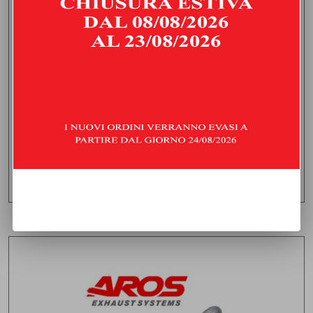
COLLETTORE 4-2-1 CON CATALIZZATORE
TOYOTA GT86 2.0 (200 HP) | 2021 | TYPE ZN - GC/GF
1.600,00
€
IVA inclusa
Consegna stimata:
venerdì 21 agosto
AGGIUNGI AL CARRELLO