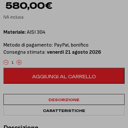
580,00
€
IVA inclusa
Materiale:
AISI 304
Metodo di pagamento: PayPal, bonifico
Consegna stimata:
venerdì 21 agosto 2026
Frontpipe
con
AGGIUNGI AL CARRELLO
catalizzatore
quantità
DESCRIZIONE
CARATTERISTICHE
Descrizione