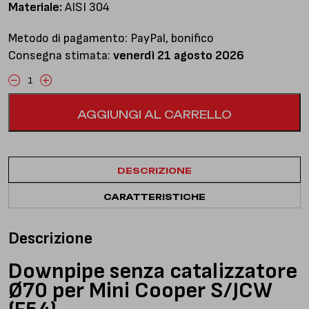
Materiale:
AISI 304
Metodo di pagamento: PayPal, bonifico
Consegna stimata:
venerdì 21 agosto 2026
Cooper
S/JCW
AGGIUNGI AL CARRELLO
(F54)
-
Downpipe
senza
DESCRIZIONE
catalizzatore
-
CARATTERISTICHE
Ø70
quantità
Descrizione
Downpipe senza catalizzatore
Ø70 per Mini Cooper S/JCW