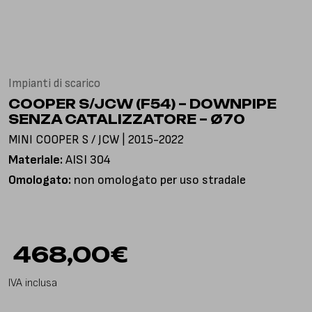
Via Gioacchino Rossini, 18
25050 Pian Camuno BS, Italia
Impianti di scarico
COOPER S/JCW (F54) – DOWNPIPE
SENZA CATALIZZATORE – Ø70
MINI COOPER S / JCW | 2015-2022
Materiale:
AISI 304
Omologato:
non omologato per uso stradale
468,00
€
IVA inclusa