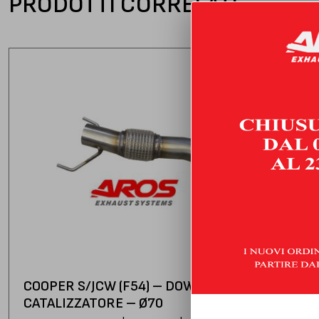
PRODOTTI CORRELATI
COOPER S/JCW (F54) – DOWNPIPE CON
CATALIZZATORE – Ø70