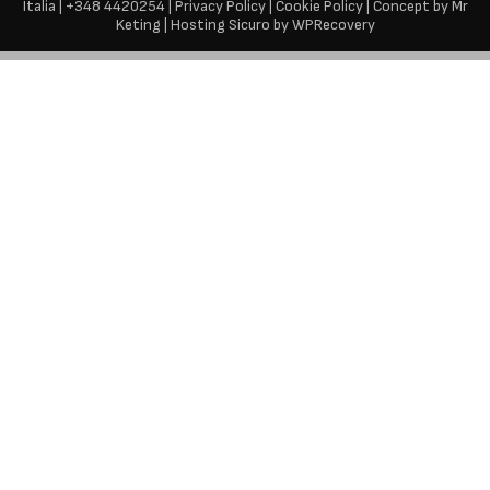
Italia |
+
348 4420254
|
Privacy Policy
|
Cookie Policy
|
Concept by Mr
Keting
|
Hosting Sicuro by WPRecovery