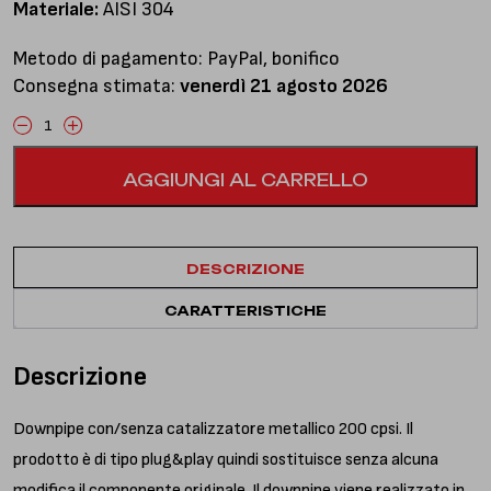
Materiale:
AISI 304
Metodo di pagamento: PayPal, bonifico
Consegna stimata:
venerdì 21 agosto 2026
Downpipe
senza
AGGIUNGI AL CARRELLO
catalizzatore
quantità
DESCRIZIONE
CARATTERISTICHE
Descrizione
Downpipe con/senza catalizzatore metallico 200 cpsi. Il
prodotto è di tipo plug&play quindi sostituisce senza alcuna
modifica il componente originale. Il downpipe viene realizzato in