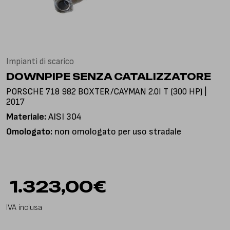
Via Gioacchino Rossini, 18
25050 Pian Camuno BS, Italia
Impianti di scarico
DOWNPIPE SENZA CATALIZZATORE
PORSCHE 718 982 BOXTER/CAYMAN 2.0I T (300 HP) |
2017
Materiale:
AISI 304
Omologato:
non omologato per uso stradale
1.323,00
€
IVA inclusa