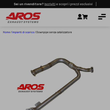
Sei un rivenditore?
Iscriviti
e scopri i prezzi esclusivi
Aros rimarrà chiusa per le festività dall'8 al 23 Agosto. I nuovi ordini
AZIENDA
verranno evasi a partire dalla riapertura.
Ignora
IMPIANTI DI SCARICO
RICAMBI
Home
/
Impianti di scarico
/ Downpipe senza catalizzatore
CERTIFICAZIONI
LAVORA CON NOI
CONTATTI
CUSTOMER SERVICE
T
+39 348 4420254
Lunedì – Venerdì
8.00 – 18.00
INDIRIZZO