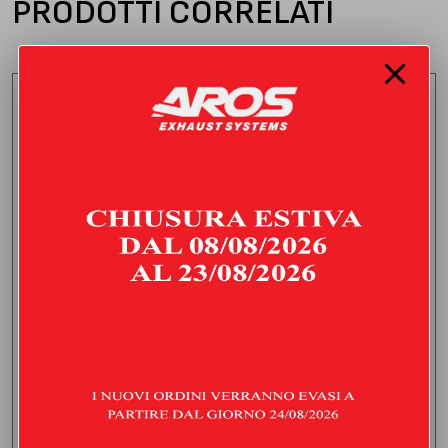
PRODOTTI CORRELATI
DOWNPIPE CON CATALIZZATORE
PORSCHE 718 982 BOXTER/CAYMAN 2.0I T (300 HP) | 2017 |