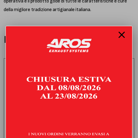
operativa e il prodotto gode di tutte le caratteristiche e cure
della migliore tradizione artigianale italiana.
PRODOTTI CORRELATI