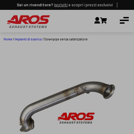
Sei un rivenditore?
Iscriviti
e scopri i prezzi esclusivi
Aros rimarrà chiusa per le festività dall'8 al 23 Agosto. I nuovi ordini
AZIENDA
verranno evasi a partire dalla riapertura.
Ignora
IMPIANTI DI SCARICO
RICAMBI
Home
/
Impianti di scarico
/ Downpipe senza catalizzatore
CERTIFICAZIONI
LAVORA CON NOI
CONTATTI
CUSTOMER SERVICE
T
+39 348 4420254
Lunedì – Venerdì
8.00 – 18.00
INDIRIZZO