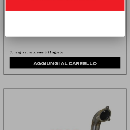
DOWNPIPE CON CATALIZZATORE
MERCEDES CLASSE GLA 35 AMG 2.0 (306 HP) | 2020 | TYPE
H247
1.395,00
€
IVA inclusa
Consegna stimata:
venerdì 21 agosto
AGGIUNGI AL CARRELLO