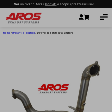
Sei un rivenditore?
Iscriviti
e scopri i prezzi esclusivi
Aros rimarrà chiusa per le festività dall'8 al 23 Agosto. I nuovi ordini
AZIENDA
verranno evasi a partire dalla riapertura.
Ignora
IMPIANTI DI SCARICO
RICAMBI
Home
/
Impianti di scarico
/ Downpipe senza catalizzatore
CERTIFICAZIONI
LAVORA CON NOI
CONTATTI
CUSTOMER SERVICE
T
+39 348 4420254
Lunedì – Venerdì
8.00 – 18.00
INDIRIZZO