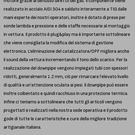
motore grazie al deflusso diretto dei gas. Il componente viene
realizzato in acciaio AISI 304 e saldato interamente a TIG dalle
mani esperte dei nostri operatori, inoltre è dotato di prese per
sonde lambda e pressione e delle staffe necessarie al montaggio
in vettura. Il prodotto è plug&play ma è importante sottolineare
che viene consigliata la modifica del sistema di gestione
elettronica. L’eliminazione del catalizzatore/OPF migliora anche
il sound della vettura incrementando il tono dello scarico. Per la
realizzazione del downpipe vengono impiegati tubi con spessori
ridotti, generalmente 1.2 mm, ciò per rimarcare l’elevato livello
di qualità e un’attenzione oculata ai pesi. Il downpipe può essere
inoltre coibentato e quindi racchiuso in una protezione termica.
Infine ci teniamo a sottolineare che tutti gli articoli vengono
progettati e realizzati nella nostra sede operativa e il prodotto
gode di tutte le caratteristiche e cure della migliore tradizione
artigianale italiana.