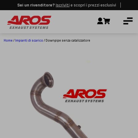
Sei un rivenditore?
Iscriviti
e scopri i prezzi esclusivi
Aros rimarrà chiusa per le festività dall'8 al 23 Agosto. I nuovi ordini
AZIENDA
verranno evasi a partire dalla riapertura.
Ignora
IMPIANTI DI SCARICO
RICAMBI
Home
/
Impianti di scarico
/ Downpipe senza catalizzatore
CERTIFICAZIONI
LAVORA CON NOI
CONTATTI
CUSTOMER SERVICE
T
+39 348 4420254
Lunedì – Venerdì
8.00 – 18.00
INDIRIZZO