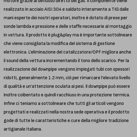
motore grazie al deflusso diretto dei gas. Il componente viene
realizzato in acciaio AISI 304 e saldato interamente a TIG dalle
mani esperte dei nostri operatori, inoltre è dotato di prese per
sonde lambda e pressione e delle staffe necessarie al montaggio
in vettura. Il prodotto è plug&play ma è importante sottolineare
che viene consigliata la modifica del sistema di gestione
elettronica. L’eliminazione del catalizzatore/OPF migliora anche
il sound della vettura incrementando il tono dello scarico. Per la
realizzazione del downpipe vengono impiegati tubi con spessori
ridotti, generalmente 1.2 mm, ciò per rimarcare l’elevato livello
di qualità e un’attenzione oculata ai pesi. Il downpipe può essere
inoltre coibentato e quindi racchiuso in una protezione termica.
Infine ci teniamo a sottolineare che tutti gli articoli vengono
progettati e realizzati nella nostra sede operativa e il prodotto
gode di tutte le caratteristiche e cure della migliore tradizione
artigianale italiana.