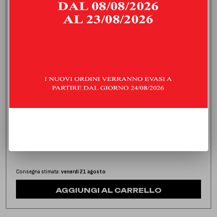
DOWNPIPE SENZA CATALIZZATORE
MERCEDES CLASSE A 35 AMG 2.0 (306 HP) | 2018 | TYPE
Z177
1.040,00
€
IVA inclusa
Consegna stimata:
venerdì 21 agosto
AGGIUNGI AL CARRELLO