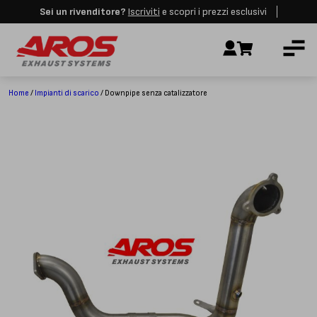
Sei un rivenditore?
Iscriviti
e scopri i prezzi esclusivi
Aros rimarrà chiusa per le festività dall'8 al 23 Agosto. I nuovi ordini
AZIENDA
verranno evasi a partire dalla riapertura.
Ignora
IMPIANTI DI SCARICO
RICAMBI
Home
/
Impianti di scarico
/ Downpipe senza catalizzatore
CERTIFICAZIONI
LAVORA CON NOI
CONTATTI
CUSTOMER SERVICE
T
+39 348 4420254
Lunedì – Venerdì
8.00 – 18.00
INDIRIZZO