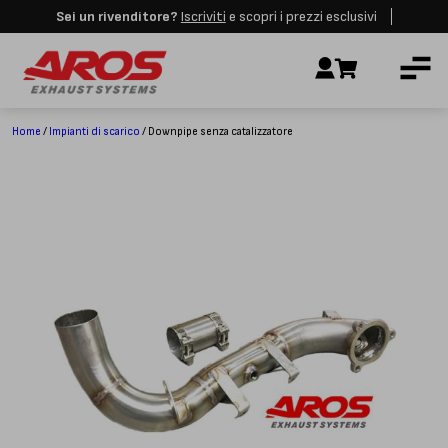
Sei un rivenditore?
Iscriviti
e scopri i prezzi esclusivi
Aros rimarrà chiusa per le festività dall'8 al 23 Agosto. I nuovi ordini
AZIENDA
verranno evasi a partire dalla riapertura.
Ignora
IMPIANTI DI SCARICO
RICAMBI
Home
/
Impianti di scarico
/ Downpipe senza catalizzatore
CERTIFICAZIONI
LAVORA CON NOI
CONTATTI
CUSTOMER SERVICE
T
+39 348 4420254
Lunedì – Venerdì
8.00 – 18.00
INDIRIZZO