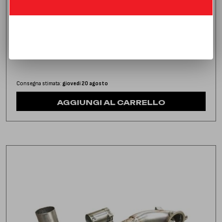
DOWNPIPE CON CATALIZZATORE
MERCEDES CLASSE CLA 180 1.6T (122 HP) | 2013 | TYPE
C117
1.116,00
€
IVA inclusa
Consegna stimata:
giovedì 20 agosto
AGGIUNGI AL CARRELLO