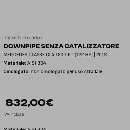
Via Gioacchino Rossini, 18
25050 Pian Camuno BS, Italia
Impianti di scarico
DOWNPIPE SENZA CATALIZZATORE
MERCEDES CLASSE CLA 180 1.6T (122 HP) | 2013
Materiale:
AISI 304
Omologato:
non omologato per uso stradale
832,00
€
IVA inclusa
Materiale:
AISI 304