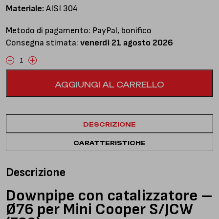
Materiale:
AISI 304
Metodo di pagamento: PayPal, bonifico
Consegna stimata:
venerdì 21 agosto 2026
Cooper
S/JCW
AGGIUNGI AL CARRELLO
(F60)
-
Downpipe
con
DESCRIZIONE
catalizzatore
-
CARATTERISTICHE
Ø76
quantità
Descrizione
Downpipe con catalizzatore –
Ø76 per Mini Cooper S/JCW