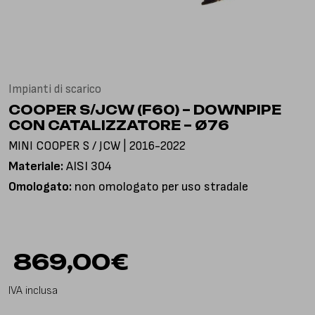
Via Gioacchino Rossini, 18
25050 Pian Camuno BS, Italia
Impianti di scarico
COOPER S/JCW (F60) – DOWNPIPE
CON CATALIZZATORE – Ø76
MINI COOPER S / JCW | 2016-2022
Materiale:
AISI 304
Omologato:
non omologato per uso stradale
869,00
€
IVA inclusa