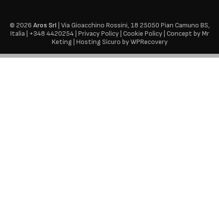
© 2026
Aros Srl
| Via Gioacchino Rossini, 18 25050 Pian Camuno BS,
Italia |
+
348 4420254
|
Privacy Policy
|
Cookie Policy
|
Concept by Mr
Keting
|
Hosting Sicuro by WPRecovery