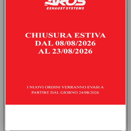
DOWNPIPE SENZA CATALIZZATORE
MERCEDES CLASSE A 45 S AMG 2.0 (421 HP) | 2021 | TYPE
H247
945,00
€
IVA inclusa
Consegna stimata:
giovedì 20 agosto
AGGIUNGI AL CARRELLO