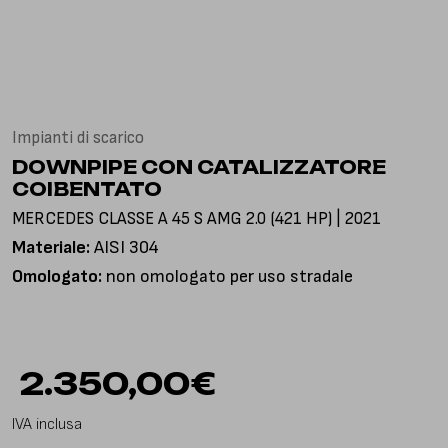
Via Gioacchino Rossini, 18
25050 Pian Camuno BS, Italia
Impianti di scarico
DOWNPIPE CON CATALIZZATORE
COIBENTATO
MERCEDES CLASSE A 45 S AMG 2.0 (421 HP) | 2021
Materiale:
AISI 304
Omologato:
non omologato per uso stradale
2.350,00
€
IVA inclusa