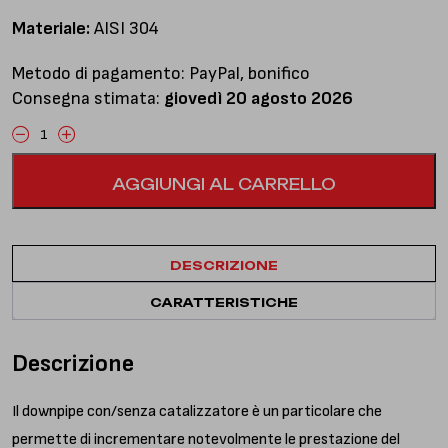
Materiale:
AISI 304
Metodo di pagamento: PayPal, bonifico
Consegna stimata:
giovedì 20 agosto 2026
Downpipe
con
AGGIUNGI AL CARRELLO
catalizzatore
coibentato
quantità
DESCRIZIONE
CARATTERISTICHE
Descrizione
Il downpipe con/senza catalizzatore è un particolare che
permette di incrementare notevolmente le prestazione del