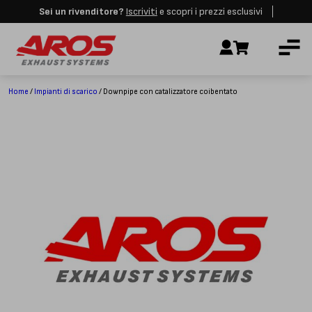
Sei un rivenditore?
Iscriviti
e scopri i prezzi esclusivi
Aros rimarrà chiusa per le festività dall'8 al 23 Agosto. I nuovi ordini
AZIENDA
verranno evasi a partire dalla riapertura.
Ignora
IMPIANTI DI SCARICO
RICAMBI
Home
/
Impianti di scarico
/ Downpipe con catalizzatore coibentato
CERTIFICAZIONI
LAVORA CON NOI
CONTATTI
CUSTOMER SERVICE
T
+39 348 4420254
Lunedì – Venerdì
8.00 – 18.00
INDIRIZZO