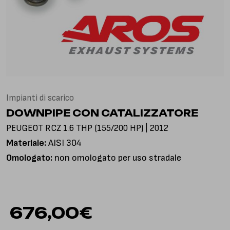
Via Gioacchino Rossini, 18
25050 Pian Camuno BS, Italia
Impianti di scarico
DOWNPIPE CON CATALIZZATORE
PEUGEOT RCZ 1.6 THP (155/200 HP) | 2012
Materiale:
AISI 304
Omologato:
non omologato per uso stradale
676,00
€