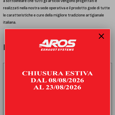
a sottolineare che tutti gli articoli vengono progettati e
realizzati nella nostra sede operativa e il prodotto gode di tutte
le caratteristiche e cure della migliore tradizione artigianale
italiana.
PRODOTTI CORRELATI