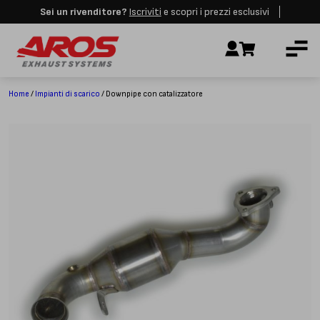
Sei un rivenditore?
Iscriviti
e scopri i prezzi esclusivi
Aros rimarrà chiusa per le festività dall'8 al 23 Agosto. I nuovi ordini
AZIENDA
verranno evasi a partire dalla riapertura.
Ignora
IMPIANTI DI SCARICO
RICAMBI
Home
/
Impianti di scarico
/ Downpipe con catalizzatore
CERTIFICAZIONI
LAVORA CON NOI
CONTATTI
CUSTOMER SERVICE
T
+39 348 4420254
Lunedì – Venerdì
8.00 – 18.00
INDIRIZZO