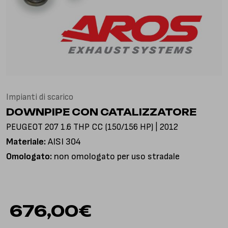
Via Gioacchino Rossini, 18
25050 Pian Camuno BS, Italia
Impianti di scarico
DOWNPIPE CON CATALIZZATORE
PEUGEOT 207 1.6 THP CC (150/156 HP) | 2012
Materiale:
AISI 304
Omologato:
non omologato per uso stradale
676,00
€