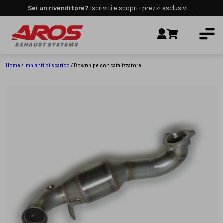
Sei un rivenditore?
Iscriviti
e scopri i prezzi esclusivi
Aros rimarrà chiusa per le festività dall'8 al 23 Agosto. I nuovi ordini
AZIENDA
verranno evasi a partire dalla riapertura.
Ignora
IMPIANTI DI SCARICO
RICAMBI
Home
/
Impianti di scarico
/ Downpipe con catalizzatore
CERTIFICAZIONI
LAVORA CON NOI
CONTATTI
CUSTOMER SERVICE
T
+39 348 4420254
Lunedì – Venerdì
8.00 – 18.00
INDIRIZZO