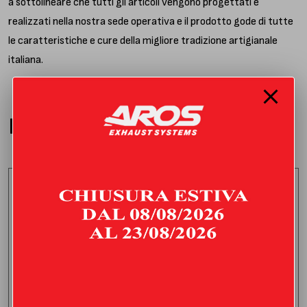
a sottolineare che tutti gli articoli vengono progettati e
realizzati nella nostra sede operativa e il prodotto gode di tutte
le caratteristiche e cure della migliore tradizione artigianale
italiana.
PRODOTTI CORRELATI