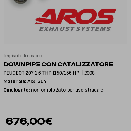
Via Gioacchino Rossini, 18
25050 Pian Camuno BS, Italia
Impianti di scarico
DOWNPIPE CON CATALIZZATORE
PEUGEOT 207 1.6 THP (150/156 HP) | 2008
Materiale:
AISI 304
Omologato:
non omologato per uso stradale
676,00
€