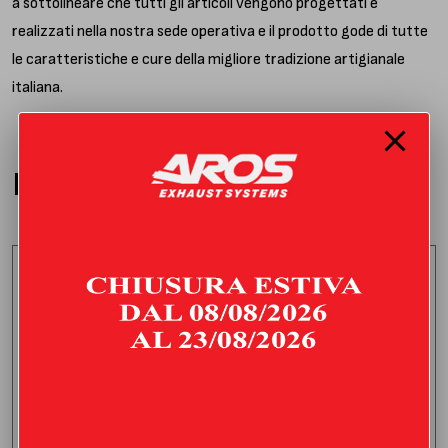
a sottolineare che tutti gli articoli vengono progettati e
realizzati nella nostra sede operativa e il prodotto gode di tutte
le caratteristiche e cure della migliore tradizione artigianale
italiana.
PRODOTTI CORRELATI