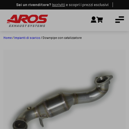
Sei un rivenditore?
Iscriviti
e scopri i prezzi esclusivi
Aros rimarrà chiusa per le festività dall'8 al 23 Agosto. I nuovi ordini
AZIENDA
verranno evasi a partire dalla riapertura.
Ignora
IMPIANTI DI SCARICO
RICAMBI
Home
/
Impianti di scarico
/ Downpipe con catalizzatore
CERTIFICAZIONI
LAVORA CON NOI
CONTATTI
CUSTOMER SERVICE
T
+39 348 4420254
Lunedì – Venerdì
8.00 – 18.00
INDIRIZZO