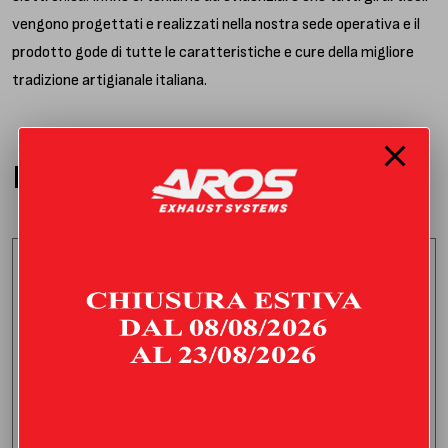
vengono progettati e realizzati nella nostra sede operativa e il
prodotto gode di tutte le caratteristiche e cure della migliore
tradizione artigianale italiana.
PRODOTTI CORRELATI