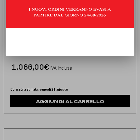
DOWNPIPE CON CATALIZZATORE
MERCEDES CLASSE GLA 45 AMG 2.0 (360/381 HP) | 2019 |
TYPE X156
1.066,00
€
IVA inclusa
Consegna stimata:
venerdì 21 agosto
AGGIUNGI AL CARRELLO