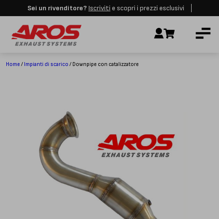
Sei un rivenditore?
Iscriviti
e scopri i prezzi esclusivi
Aros rimarrà chiusa per le festività dall'8 al 23 Agosto. I nuovi ordini
AZIENDA
verranno evasi a partire dalla riapertura.
Ignora
IMPIANTI DI SCARICO
RICAMBI
Home
/
Impianti di scarico
/ Downpipe con catalizzatore
CERTIFICAZIONI
LAVORA CON NOI
CONTATTI
CUSTOMER SERVICE
T
+39 348 4420254
Lunedì – Venerdì
8.00 – 18.00
INDIRIZZO