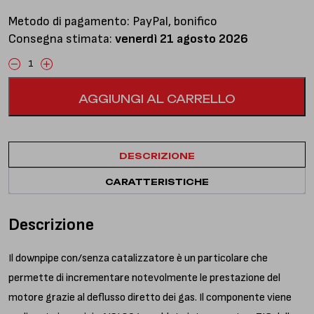
Metodo di pagamento: PayPal, bonifico
Consegna stimata:
venerdì 21 agosto 2026
Downpipe
con
AGGIUNGI AL CARRELLO
catalizzatore
quantità
DESCRIZIONE
CARATTERISTICHE
Descrizione
Il downpipe con/senza catalizzatore è un particolare che
permette di incrementare notevolmente le prestazione del
motore grazie al deflusso diretto dei gas. Il componente viene