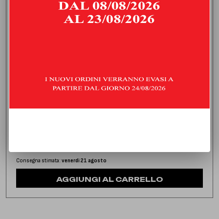
DOWNPIPE SENZA CATALIZZATORE
MERCEDES CLASSE CLA 35 AMG 2.0 (306 HP) | 2023 | TYPE
C118
1.040,00
€
IVA inclusa
Consegna stimata:
venerdì 21 agosto
AGGIUNGI AL CARRELLO