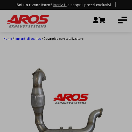
Sei un rivenditore?
Iscriviti
e scopri i prezzi esclusivi
Aros rimarrà chiusa per le festività dall'8 al 23 Agosto. I nuovi ordini
AZIENDA
verranno evasi a partire dalla riapertura.
Ignora
IMPIANTI DI SCARICO
RICAMBI
Home
/
Impianti di scarico
/ Downpipe con catalizzatore
CERTIFICAZIONI
LAVORA CON NOI
CONTATTI
CUSTOMER SERVICE
T
+39 348 4420254
Lunedì – Venerdì
8.00 – 18.00
INDIRIZZO