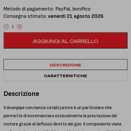
Metodo di pagamento: PayPal, bonifico
Consegna stimata:
venerdì 21 agosto 2026
Downpipe
con
AGGIUNGI AL CARRELLO
catalizzatore
quantità
DESCRIZIONE
CARATTERISTICHE
Descrizione
Il downpipe con/senza catalizzatore è un particolare che
permette di incrementare notevolmente le prestazione del
motore grazie al deflusso diretto dei gas. Il componente viene