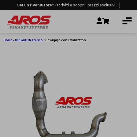
Sei un rivenditore?
Iscriviti
e scopri i prezzi esclusivi
Aros rimarrà chiusa per le festività dall'8 al 23 Agosto. I nuovi ordini
AZIENDA
verranno evasi a partire dalla riapertura.
Ignora
IMPIANTI DI SCARICO
RICAMBI
Home
/
Impianti di scarico
/ Downpipe con catalizzatore
CERTIFICAZIONI
LAVORA CON NOI
CONTATTI
CUSTOMER SERVICE
T
+39 348 4420254
Lunedì – Venerdì
8.00 – 18.00
INDIRIZZO