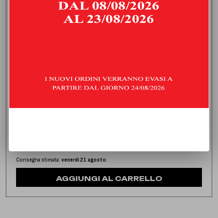
DOWNPIPE SENZA CATALIZZATORE
MERCEDES CLASSE CLA 35 AMG 2.0 (306 HP) | 2019 | TYPE
C118
1.040,00
€
IVA inclusa
Consegna stimata:
venerdì 21 agosto
AGGIUNGI AL CARRELLO