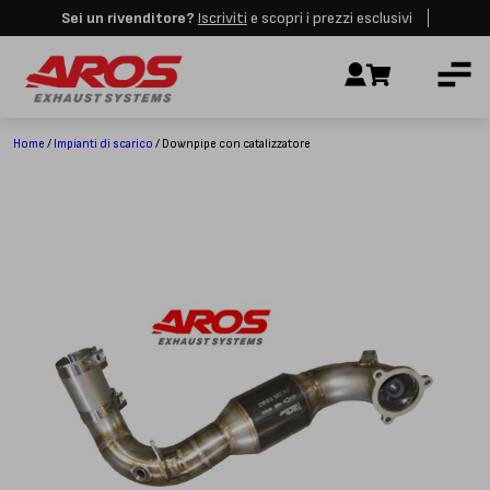
Sei un rivenditore?
Iscriviti
e scopri i prezzi esclusivi
Aros rimarrà chiusa per le festività dall'8 al 23 Agosto. I nuovi ordini
AZIENDA
verranno evasi a partire dalla riapertura.
Ignora
IMPIANTI DI SCARICO
RICAMBI
Home
/
Impianti di scarico
/ Downpipe con catalizzatore
CERTIFICAZIONI
LAVORA CON NOI
CONTATTI
CUSTOMER SERVICE
T
+39 348 4420254
Lunedì – Venerdì
8.00 – 18.00
INDIRIZZO