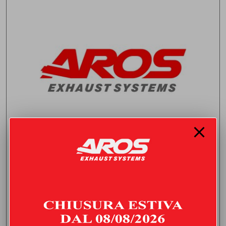
FINALE CON DOPPIO SILENZIATORE
MERCEDES CLASSE A 250 2.0 (224 HP) | 2019 | TYPE W177
735,00
€
IVA inclusa