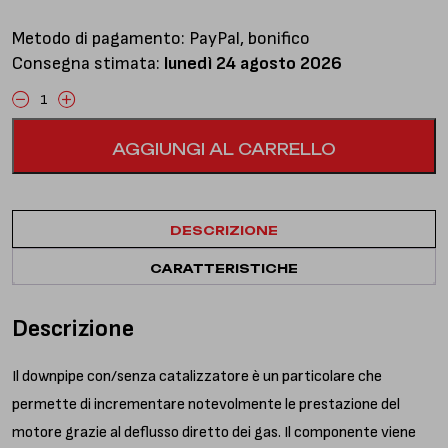
Metodo di pagamento: PayPal, bonifico
Consegna stimata:
lunedì 24 agosto 2026
Downpipe
con
AGGIUNGI AL CARRELLO
catalizzatore
quantità
DESCRIZIONE
CARATTERISTICHE
Descrizione
Il downpipe con/senza catalizzatore è un particolare che
permette di incrementare notevolmente le prestazione del
motore grazie al deflusso diretto dei gas. Il componente viene