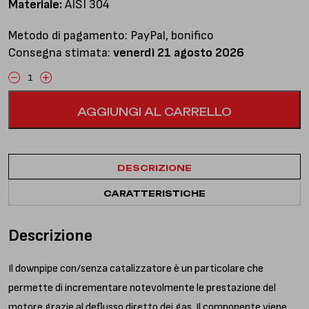
Materiale:
AISI 304
Metodo di pagamento: PayPal, bonifico
Consegna stimata:
venerdì 21 agosto 2026
Downpipe
con
AGGIUNGI AL CARRELLO
catalizzatore
quantità
DESCRIZIONE
CARATTERISTICHE
Descrizione
Il downpipe con/senza catalizzatore è un particolare che
permette di incrementare notevolmente le prestazione del
motore grazie al deflusso diretto dei gas. Il componente viene