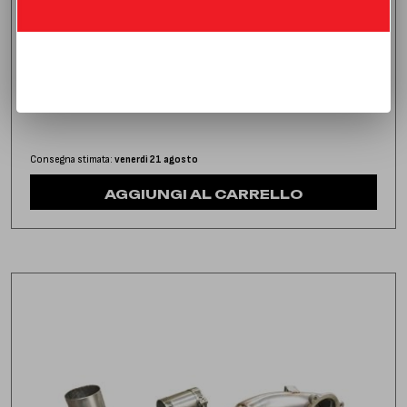
DOWNPIPE CON CATALIZZATORE
MERCEDES CLASSE CLA 180 1.6T (122 HP) | 2015 | TYPE
C117
1.116,00
€
IVA inclusa
Consegna stimata:
venerdì 21 agosto
AGGIUNGI AL CARRELLO