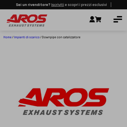
Sei un rivenditore?
Iscriviti
e scopri i prezzi esclusivi
Aros rimarrà chiusa per le festività dall'8 al 23 Agosto. I nuovi ordini
AZIENDA
verranno evasi a partire dalla riapertura.
Ignora
IMPIANTI DI SCARICO
RICAMBI
Home
/
Impianti di scarico
/ Downpipe con catalizzatore
CERTIFICAZIONI
LAVORA CON NOI
CONTATTI
CUSTOMER SERVICE
T
+39 348 4420254
Lunedì – Venerdì
8.00 – 18.00
INDIRIZZO