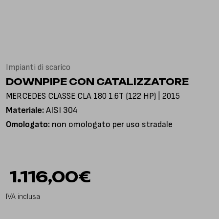
Via Gioacchino Rossini, 18
25050 Pian Camuno BS, Italia
Impianti di scarico
DOWNPIPE CON CATALIZZATORE
MERCEDES CLASSE CLA 180 1.6T (122 HP) | 2015
Materiale:
AISI 304
Omologato:
non omologato per uso stradale
1.116,00
€
IVA inclusa