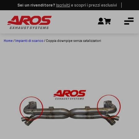
Sei un rivenditore?
Iscriviti
e scopri i prezzi esclusivi
Aros rimarrà chiusa per le festività dall'8 al 23 Agosto. I nuovi ordini
AZIENDA
verranno evasi a partire dalla riapertura.
Ignora
IMPIANTI DI SCARICO
RICAMBI
Home
/
Impianti di scarico
/ Coppia downpipe senza catalizzatori
CERTIFICAZIONI
LAVORA CON NOI
CONTATTI
CUSTOMER SERVICE
T
+39 348 4420254
Lunedì – Venerdì
8.00 – 18.00
INDIRIZZO