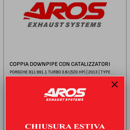
COPPIA DOWNPIPE CON CATALIZZATORI
PORSCHE 911 991.1 TURBO 3.8I (520 HP) | 2013 | TYPE
991.1
3.074,00
€
IVA inclusa
Consegna stimata:
venerdì 21 agosto
AGGIUNGI AL CARRELLO