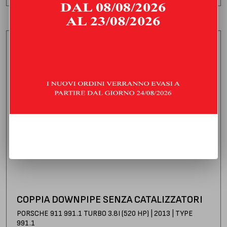
COPPIA DOWNPIPE SENZA CATALIZZATORI
PORSCHE 911 991.1 TURBO 3.8I (520 HP) | 2013 | TYPE
991.1