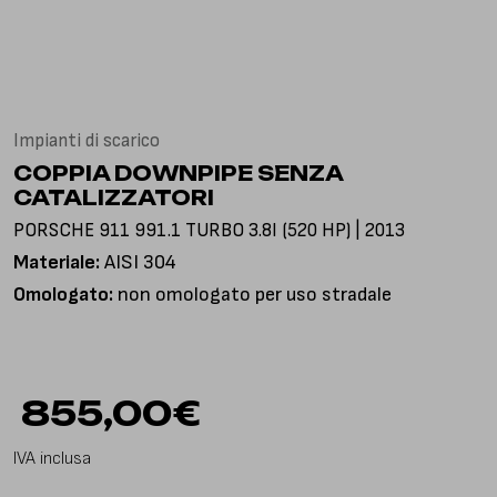
Via Gioacchino Rossini, 18
25050 Pian Camuno BS, Italia
Impianti di scarico
COPPIA DOWNPIPE SENZA
CATALIZZATORI
PORSCHE 911 991.1 TURBO 3.8I (520 HP) | 2013
Materiale:
AISI 304
Omologato:
non omologato per uso stradale
855,00
€
IVA inclusa