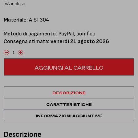
IVA inclusa
Materiale:
AISI 304
Metodo di pagamento: PayPal, bonifico
Consegna stimata:
venerdì 21 agosto 2026
Centrale
libero
AGGIUNGI AL CARRELLO
+
finale
con
silenziatore
DESCRIZIONE
e
doppio
CARATTERISTICHE
terminale
quantità
INFORMAZIONI AGGIUNTIVE
Descrizione