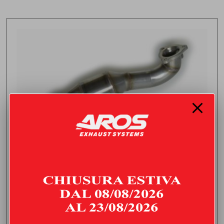
DOWNPIPE CON CATALIZZATORE
PEUGEOT 208 GTI 1.6 THP (200/208 HP) | 2014 | TYPE C
676,00
€
IVA inclusa