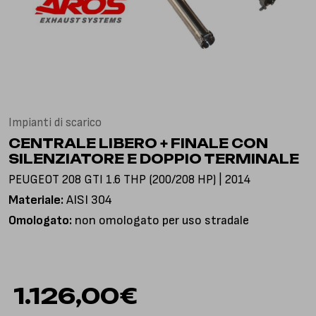
Via Gioacchino Rossini, 18
25050 Pian Camuno BS, Italia
Impianti di scarico
CENTRALE LIBERO + FINALE CON
SILENZIATORE E DOPPIO TERMINALE
PEUGEOT 208 GTI 1.6 THP (200/208 HP) | 2014
Materiale:
AISI 304
Omologato:
non omologato per uso stradale
1.126,00
€