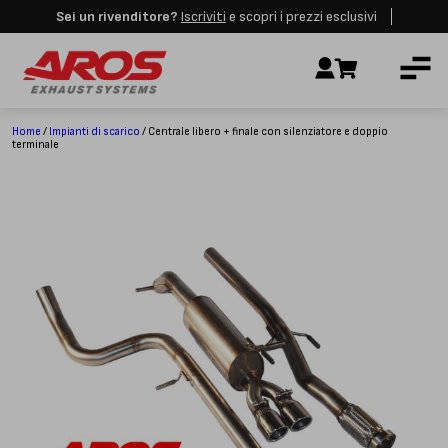
Sei un rivenditore?
Iscriviti
e scopri i prezzi esclusivi
Aros rimarrà chiusa per le festività dall'8 al 23 Agosto. I nuovi ordini
AZIENDA
verranno evasi a partire dalla riapertura.
Ignora
IMPIANTI DI SCARICO
RICAMBI
Home
/
Impianti di scarico
/ Centrale libero + finale con silenziatore e doppio
terminale
CERTIFICAZIONI
LAVORA CON NOI
CONTATTI
CUSTOMER SERVICE
T
+39 348 4420254
Lunedì – Venerdì
8.00 – 18.00
INDIRIZZO