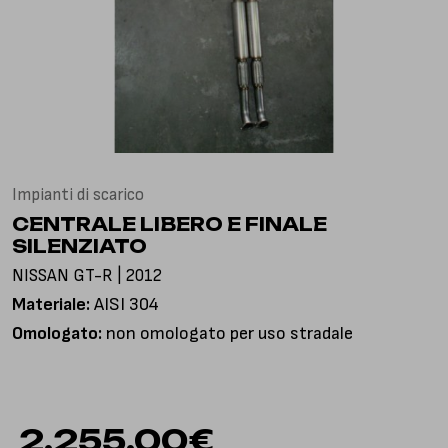
Via Gioacchino Rossini, 18
25050 Pian Camuno BS, Italia
Impianti di scarico
CENTRALE LIBERO E FINALE
SILENZIATO
NISSAN GT-R | 2012
Materiale:
AISI 304
Omologato:
non omologato per uso stradale
2.255,00
€