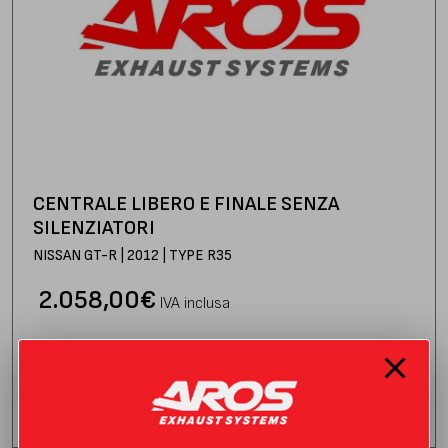
CENTRALE LIBERO E FINALE SENZA
SILENZIATORI
NISSAN GT-R | 2012 | TYPE R35
2.058,00
€
IVA inclusa
Consegna stimata:
venerdì 21 agosto
AGGIUNGI AL CARRELLO