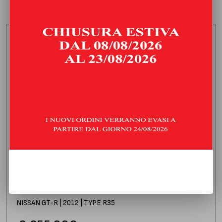
CENTRALE LIBERO E FINALE SILENZIATO
NISSAN GT-R | 2012 | TYPE R35