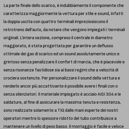
La parte finale dello scarico, è indubbiamente il componente che
caratterizza maggiormente la vettura per stile e sound, infatti
la doppia uscita con quattro terminali impreziosiscono il
retrotreno dell’auto, da notare che vengono impiegati i terminali
originali. L’intera sezione, compreso il centrale in diametro
maggiorato, è stata progettata per garantire un deflusso
ottimale dei gas di scarico ed un sound assolutamente unico e
grintoso senza penalizzare il confort di marcia, che è piacevole e
senza risonanze fastidiose sia ai bassi regimi che a velocità di
crociera sostenute. Per personalizzare il sound della vettura e
renderlo ancor più accattivante è possibile avere i finali con o
senza silenziatori. Il materiale impiegato è acciaio AISI 304 e le
saldature, al fine di assicurare la massima tenuta e resistenza,
sono realizzate solamente a TIG dalle mani esperte dei nostri
operatori mentre lo spessore ridotto del tubo contribuisce a
mantenere un livello di peso basso. Il montaggio è facile e veloce