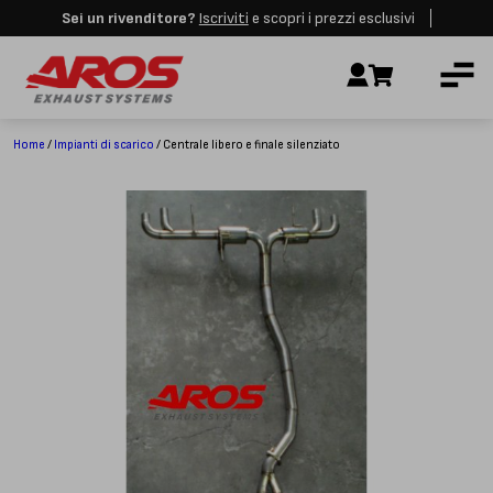
Sei un rivenditore?
Iscriviti
e scopri i prezzi esclusivi
Aros rimarrà chiusa per le festività dall'8 al 23 Agosto. I nuovi ordini
AZIENDA
verranno evasi a partire dalla riapertura.
Ignora
IMPIANTI DI SCARICO
RICAMBI
Home
/
Impianti di scarico
/ Centrale libero e finale silenziato
CERTIFICAZIONI
LAVORA CON NOI
CONTATTI
CUSTOMER SERVICE
T
+39 348 4420254
Lunedì – Venerdì
8.00 – 18.00
INDIRIZZO