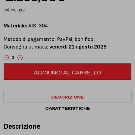
IVA inclusa
Materiale:
AISI 304
Metodo di pagamento: PayPal, bonifico
Consegna stimata:
venerdì 21 agosto 2026
Centrale
libero
AGGIUNGI AL CARRELLO
e
finale
silenziato
quantità
DESCRIZIONE
CARATTERISTICHE
Descrizione