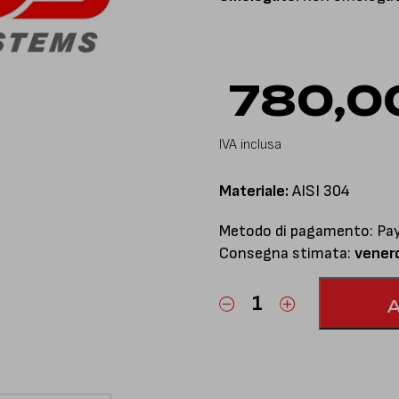
780,0
IVA inclusa
Materiale:
AISI 304
Metodo di pagamento: PayP
Consegna stimata:
vener
Centrale
libero
e
finale
silenziato