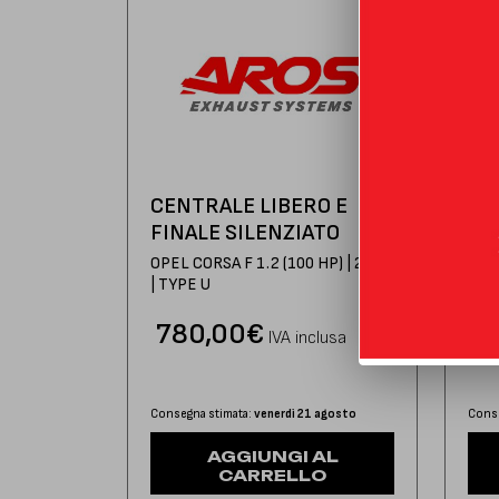
CENTRALE LIBERO E
CE
FINALE SILENZIATO
FI
OPEL CORSA F 1.2 (100 HP) | 2022
OPEL
| TYPE U
| TY
780,00
€
7
IVA inclusa
Consegna stimata:
venerdì 21 agosto
Conse
AGGIUNGI AL
CARRELLO