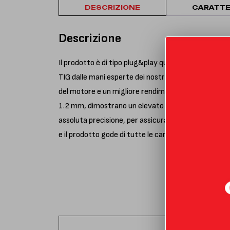
DESCRIZIONE
CARATTE
Descrizione
Il prodotto è di tipo plug&play quindi sostituisce se
TIG dalle mani esperte dei nostri operatori. Grazie
del motore e un migliore rendimento. Il pezzo è dotat
1.2 mm, dimostrano un elevato livello di qualità e a
assoluta precisione, per assicurare un montaggio per
e il prodotto gode di tutte le caratteristiche e cure 