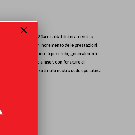
izzati in acciaio AISI 304 e saldati interamente a
 articolo permette un incremento delle prestazioni
tilizzo di spessori ridotti per i tubi, generalmente
llo numerico/taglio a laser, con forature di
o progettati e realizzati nella nostra sede operativa