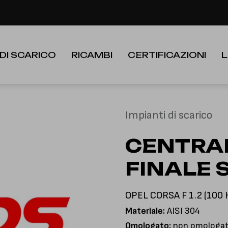
le festività dall'8 al 23 Agosto. I nuovi ordini verranno evasi a partire
 DI SCARICO
RICAMBI
CERTIFICAZIONI
L
Impianti di scarico
CENTRAL
FINALE 
OPEL CORSA F 1.2 (100 H
Materiale:
AISI 304
Omologato:
non omologato