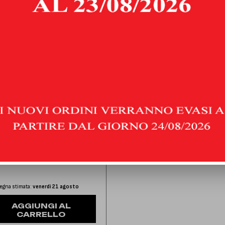
NTRALE LIBERO E
NALE SILENZIATO
 CORSA F 1.2 (100 HP) | 2022
PE U
80,00
€
IVA inclusa
gna stimata:
venerdì 21 agosto
AGGIUNGI AL
CARRELLO