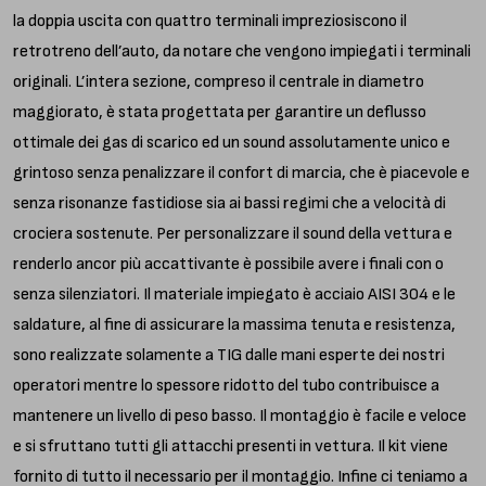
la doppia uscita con quattro terminali impreziosiscono il
retrotreno dell’auto, da notare che vengono impiegati i terminali
originali. L’intera sezione, compreso il centrale in diametro
maggiorato, è stata progettata per garantire un deflusso
ottimale dei gas di scarico ed un sound assolutamente unico e
grintoso senza penalizzare il confort di marcia, che è piacevole e
senza risonanze fastidiose sia ai bassi regimi che a velocità di
crociera sostenute. Per personalizzare il sound della vettura e
renderlo ancor più accattivante è possibile avere i finali con o
senza silenziatori. Il materiale impiegato è acciaio AISI 304 e le
saldature, al fine di assicurare la massima tenuta e resistenza,
sono realizzate solamente a TIG dalle mani esperte dei nostri
operatori mentre lo spessore ridotto del tubo contribuisce a
mantenere un livello di peso basso. Il montaggio è facile e veloce
e si sfruttano tutti gli attacchi presenti in vettura. Il kit viene
fornito di tutto il necessario per il montaggio. Infine ci teniamo a