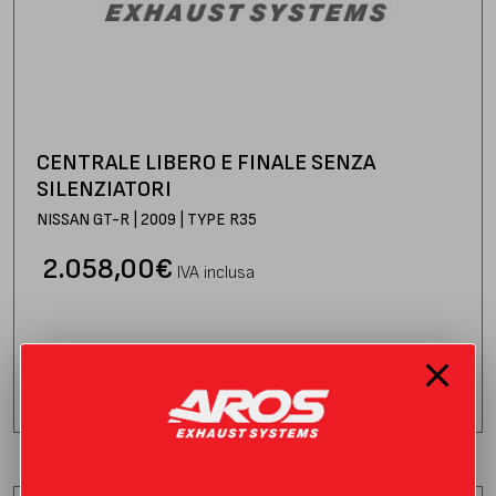
CENTRALE LIBERO E FINALE SENZA
SILENZIATORI
NISSAN GT-R | 2009 | TYPE R35
2.058,00
€
IVA inclusa
Consegna stimata:
venerdì 21 agosto
AGGIUNGI AL CARRELLO