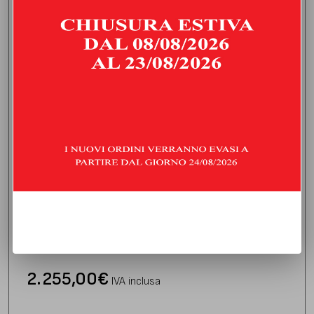
CENTRALE LIBERO E FINALE SILENZIATO
NISSAN GT-R | 2009 | TYPE R35
2.255,00
€
IVA inclusa