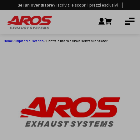
Sei un rivenditore?
Iscriviti
e scopri i prezzi esclusivi
Aros rimarrà chiusa per le festività dall'8 al 23 Agosto. I nuovi ordini
AZIENDA
verranno evasi a partire dalla riapertura.
Ignora
IMPIANTI DI SCARICO
RICAMBI
Home
/
Impianti di scarico
/ Centrale libero e finale senza silenziatori
CERTIFICAZIONI
LAVORA CON NOI
CONTATTI
CUSTOMER SERVICE
T
+39 348 4420254
Lunedì – Venerdì
8.00 – 18.00
INDIRIZZO