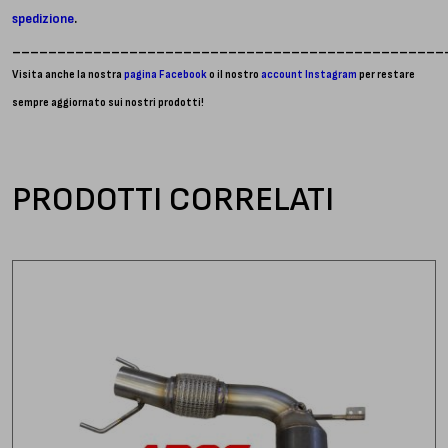
spedizione
.
________________________________________________
Visita anche la nostra
pagina Facebook
o il nostro
account Instagram
per restare
sempre aggiornato sui nostri prodotti!
PRODOTTI CORRELATI