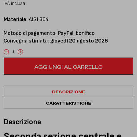
IVA inclusa
Materiale:
AISI 304
Metodo di pagamento: PayPal, bonifico
Consegna stimata:
giovedì 20 agosto 2026
Cooper
S/JCW
AGGIUNGI AL CARRELLO
(F56)
-
Seconda
sezione
DESCRIZIONE
centrale
e
CARATTERISTICHE
finale
diretti
con
Descrizione
doppio
terminale
Seconda sezione centrale e