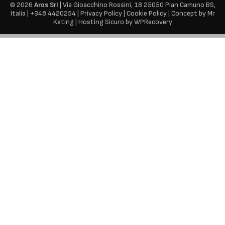
© 2026
Aros Srl
| Via Gioacchino Rossini, 18 25050 Pian Camuno BS,
Italia |
+
348 4420254
|
Privacy Policy
|
Cookie Policy
|
Concept by Mr
Keting
|
Hosting Sicuro by WPRecovery